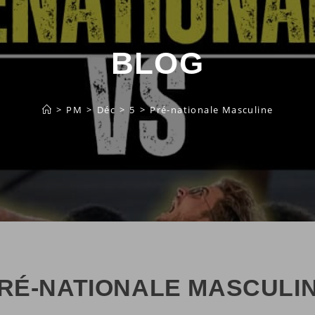
BLOG
search
>
PM
>
Déc
>
5
>
Pré-nationale Masculine
RÉ-NATIONALE MASCULI