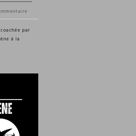
ntaires
ommentaire
 coachée par
tion :
éne à la