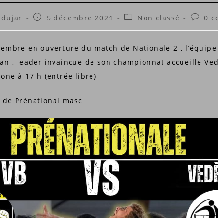
rice
Publication
Post
Comme
ndujar
5 décembre 2024
Non classé
0 c
publiée :
category:
de
la
embre en ouverture du match de Nationale 2 , l’équipe
 :
publica
an , leader invaincue de son championnat accueille Ved
one à 17 h (entrée libre)
 de Prénational masc