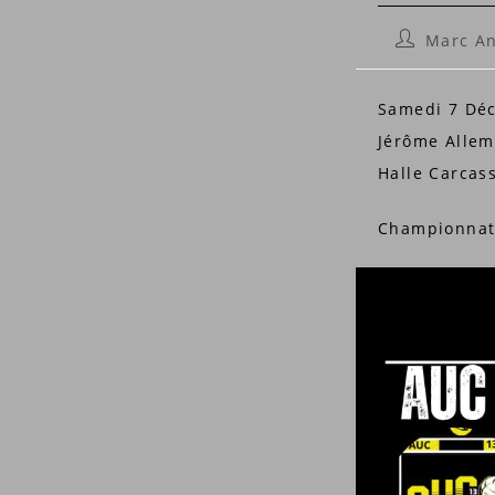
Auteur/aut
Marc A
de
la
Samedi 7 Déc
publication
Jérôme Allem
Halle Carcass
Championnat