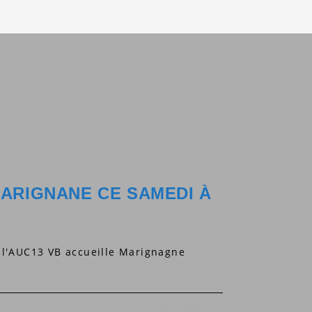
MARIGNANE CE SAMEDI À
e l'AUC13 VB accueille Marignagne
6 DÉCEMBRE 2024