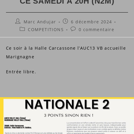
CE SAMEDI À 20H (N2M)
Auteur/autrice
Publication
Marc Andujar
6 décembre 2024
de
publiée :
Post
Commentaires
COMPETITIONS
0 commentaire
la
category:
de
publication :
la
Ce soir à la Halle Carcassone l’AUC13 VB accueille
publication :
Marignagne
Entrée libre.